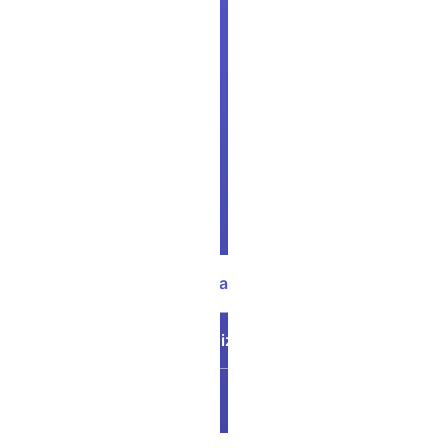
siparişlerinizi
Logo
ile
işletmenizin
geri
kalanı
arasında
senkronize
edin.
Başlayın →
Bize Ulaşın