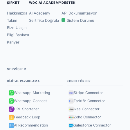
ŞIRKET
WDC AI ACADEMY
DESTEK
Hakkımızda
AI Academy
API Dokümantasyon
Takım
Sertifika Doğrula
Sistem Durumu
Bize Ulaşın
Bilgi Bankası
Kariyer
SERVISLER
DIJITAL PAZARLAMA
KONEKTÖRLER
Whatsapp Marketing
Stripe Connector
Whatsapp Connect
Farktör Connector
URL Shortener
Ikas Connector
Feedback Loop
Zoho Connector
AI Recommendation
Salesforce Connector