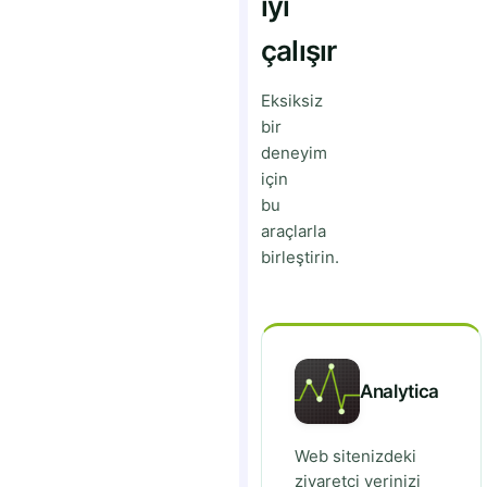
iyi
çalışır
Eksiksiz
bir
deneyim
için
bu
araçlarla
birleştirin.
Analytica
Web sitenizdeki
ziyaretci verinizi