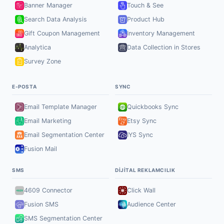
Banner Manager
Touch & See
Search Data Analysis
Product Hub
Gift Coupon Management
Inventory Management
Analytica
Data Collection in Stores
Survey Zone
E-POSTA
SYNC
Email Template Manager
Quickbooks Sync
Email Marketing
Etsy Sync
Email Segmentation Center
IYS Sync
Fusion Mail
SMS
DIJITAL REKLAMCILIK
4609 Connector
Click Wall
Fusion SMS
Audience Center
SMS Segmentation Center