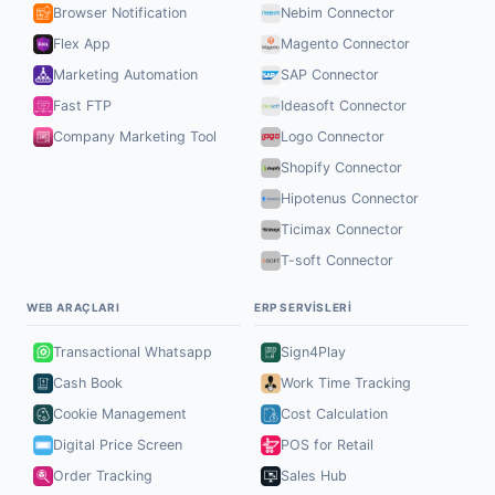
Browser Notification
Nebim Connector
Flex App
Magento Connector
Marketing Automation
SAP Connector
Fast FTP
Ideasoft Connector
Company Marketing Tool
Logo Connector
Shopify Connector
Hipotenus Connector
Ticimax Connector
T-soft Connector
WEB ARAÇLARI
ERP SERVISLERI
Transactional Whatsapp
Sign4Play
Cash Book
Work Time Tracking
Cookie Management
Cost Calculation
Digital Price Screen
POS for Retail
Order Tracking
Sales Hub