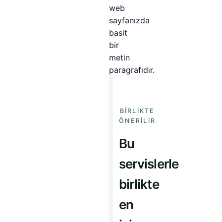
web
sayfanızda
basit
bir
metin
paragrafıdır.
BIRLIKTE
ÖNERILIR
Bu
servislerle
birlikte
en