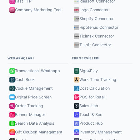
Fast FTP
Ideasoft Connector
Company Marketing Tool
Logo Connector
Shopify Connector
Hipotenus Connector
Ticimax Connector
T-soft Connector
WEB ARAÇLARI
ERP SERVISLERI
Transactional Whatsapp
Sign4Play
Cash Book
Work Time Tracking
Cookie Management
Cost Calculation
Digital Price Screen
POS for Retail
Order Tracking
Sales Hub
Banner Manager
Touch & See
Search Data Analysis
Product Hub
Gift Coupon Management
Inventory Management