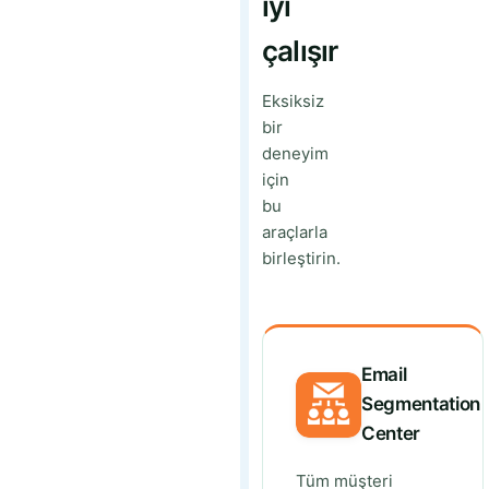
iyi
çalışır
Eksiksiz
bir
deneyim
için
bu
araçlarla
birleştirin.
Email
Segmentation
Center
Tüm müşteri