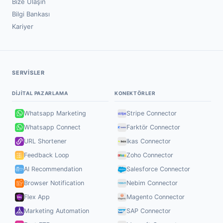
Bize Ulaşın
Bilgi Bankası
Kariyer
SERVISLER
DIJITAL PAZARLAMA
KONEKTÖRLER
Whatsapp Marketing
Stripe Connector
Whatsapp Connect
Farktör Connector
URL Shortener
Ikas Connector
Feedback Loop
Zoho Connector
AI Recommendation
Salesforce Connector
Browser Notification
Nebim Connector
Flex App
Magento Connector
Marketing Automation
SAP Connector