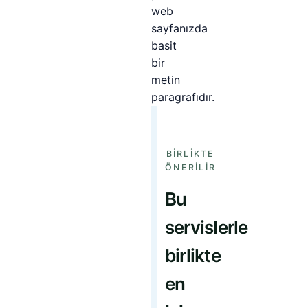
web
sayfanızda
basit
bir
metin
paragrafıdır.
BIRLIKTE
ÖNERILIR
Bu
servislerle
birlikte
en