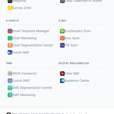
Analytica
Data Collection in Stores
Survey Zone
E-POSTA
SYNC
Email Template Manager
Quickbooks Sync
Email Marketing
Etsy Sync
Email Segmentation Center
IYS Sync
Fusion Mail
SMS
DIJITAL REKLAMCILIK
4609 Connector
Click Wall
Fusion SMS
Audience Center
SMS Segmentation Center
SMS Marketing